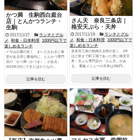
かつ満 生駒西白庭台
さん天 奈良三条店｜
店｜とんかつランチ・
格安天ぷら・天丼
生駒
2017/11/19
ランチとグル
2017/11/27
ランチとグル
メ
,
和食・日本料理
,
1000円以下で
メ
,
和食・日本料理
,
1000円以下で
楽しめるランチ
楽しめるランチ
奈良市三条の焼肉久太郎の近く、2年
イモ山公園の近く、まいどおおきに食
ほど前まで町工場であった所に格安天
堂がある同じ敷地内に、とんかつ専門
丼・天ぷら専門店の「さん天」があ
店の「かつ満（かつま）」がある。
る。 看板メニューの天丼は390円...
2015年3月にできたばかりなの...
記事を読む
記事を読む