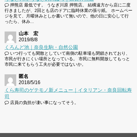
押熊店 最低です。 うなぎ川原 押熊店。 結構遠方から店に二度
行きましたが、2回とも店のドアに臨時休業の張り紙。 ホームペー
ジを見て、月曜休みとしか書いて無いので、他の日に安心して行
ったら、休み...
山本 宏
2019/8/8
くろんど池｜奈良生駒・自然公園
いつ行っても閑散としていて南側の駐車場も閉鎖されており、
市民が行きにくい場所となっている。 市民に無料開放してもっと
市民に来てもらう工夫が必要ではないか。
匿名
2018/5/16
くら寿司のゲテモノ新メニュー｜イタリアン・奈良回転寿
司
店員の負担が凄い事になってそう。