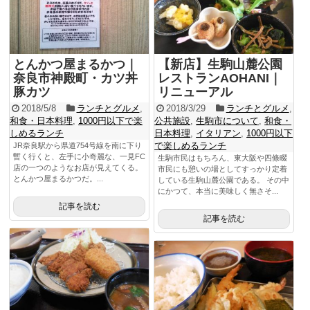
とんかつ屋まるかつ｜
【新店】生駒山麓公園
奈良市神殿町・カツ丼
レストランAOHANI｜
豚カツ
リニューアル
2018/5/8
ランチとグルメ
,
2018/3/29
ランチとグルメ
,
和食・日本料理
,
1000円以下で楽
公共施設
,
生駒市について
,
和食・
しめるランチ
日本料理
,
イタリアン
,
1000円以下
で楽しめるランチ
JR奈良駅から県道754号線を南に下り
暫く行くと、左手に小奇麗な、一見FC
生駒市民はもちろん、東大阪や四條畷
店の一つのようなお店が見えてくる。
市民にも憩いの場としてすっかり定着
とんかつ屋まるかつだ。...
している生駒山麓公園である。 その中
にかつて、本当に美味しく無さそ...
記事を読む
記事を読む