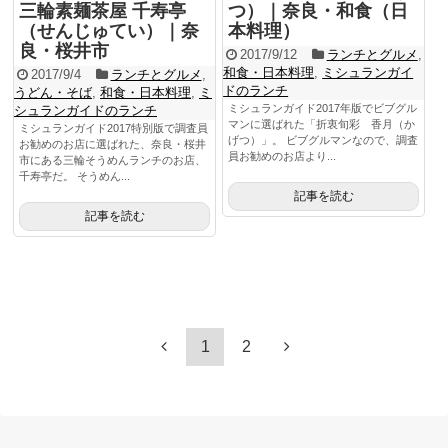
三輪素麺茶屋 千寿亭
つ）｜奈良・和食（日
（せんじゅてい）｜奈
本料理）
良・桜井市
2017/9/12
ランチとグルメ
,
和食・日本料理
,
ミシュランガイ
2017/9/4
ランチとグルメ
,
ドのランチ
うどん・そば
,
和食・日本料理
,
ミ
ミシュランガイド2017年版でビブグル
シュランガイドのランチ
マンに選ばれた「折衷旬彩 香月（か
ミシュランガイド2017特別版で調査員
げつ）」。 ビブグルマンなので、調査
お勧めのお店に選ばれた、奈良・桜井
員お勧めのお店より...
市にある三輪そうめんランチのお店、
千寿亭だ。 そうめん...
記事を読む
記事を読む
1
2