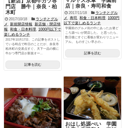
マルヤス水軍 学園前
【新店】京都牛カツ専
店｜奈良・寿司和食
門店 勝牛｜奈良・柏
木町
2017/11/18
ランチとグル
メ
,
寿司
,
和食・日本料理
,
1000円
2017/10/18
ランチとグル
以下で楽しめるランチ
メ
,
新規開店情報
,
新店舗・閉店情
学園前のグルメ街の中にあったお箸ど
報
,
和食・日本料理
,
1000円以下で
ころ源ぺいが閉店した。 と思ったら、
楽しめるランチ
数日後にすぐに看板が変わりリニュー
2017年10月17日、この記事をポストし
アル。 ものすごい早さの...
ている時点で昨日のことだが、奈良市
柏木町の交差点すぐ、天下一品の横に
記事を読む
牛かつ専門店が新規オー...
記事を読む
おはし処源ぺい 学園