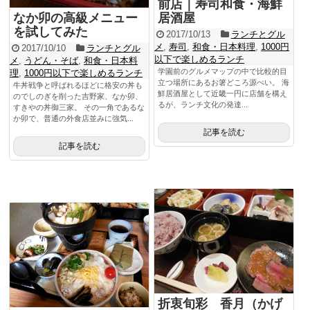
前店｜寿司和食・海鮮
なか卯の高級メニュー
居酒屋
を試してみた
2017/10/13
ランチとグル
メ
,
寿司
,
和食・日本料理
,
1000円
2017/10/10
ランチとグル
以下で楽しめるランチ
メ
,
うどん・そば
,
和食・日本料
学園前のグルメマップの中で比較的目
理
,
1000円以下で楽しめるランチ
立つ場所にあるお箸どころ源ぺい。 海
牛丼戦争と呼ばれるほどに格安の丼も
鮮居酒屋として近畿一円に店舗を構え
のでしのぎを削った吉野家、なか卯、
るが、ランチ文化の発達...
すきやの丼御三家。 その一角であるな
か卯で、普通の外食店並みに強気...
記事を読む
記事を読む
折衷旬彩 香月（かげ