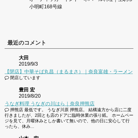
小明町168号線
最近のコメント
大田
2019/9/3
【閉店】中華そば丸昌（まるまさ）｜奈良富雄・ラーメン
閉店しています
豊田 宏
2019/8/20
うなぎ料理 うなぎの川はら｜奈良押熊店
押熊店 最低です。 うなぎ川原 押熊店。 結構遠方から店に二度
行きましたが、2回とも店のドアに臨時休業の張り紙。 ホームペー
ジを見て、月曜休みとしか書いて無いので、他の日に安心して行
ったら、休み...