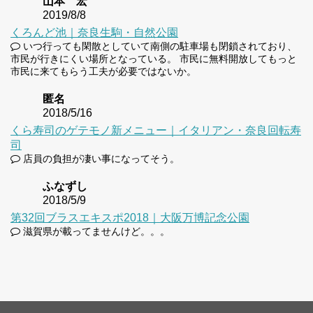
山本 宏
2019/8/8
くろんど池｜奈良生駒・自然公園
いつ行っても閑散としていて南側の駐車場も閉鎖されており、
市民が行きにくい場所となっている。 市民に無料開放してもっと
市民に来てもらう工夫が必要ではないか。
匿名
2018/5/16
くら寿司のゲテモノ新メニュー｜イタリアン・奈良回転寿
司
店員の負担が凄い事になってそう。
ふなずし
2018/5/9
第32回ブラスエキスポ2018｜大阪万博記念公園
滋賀県が載ってませんけど。。。