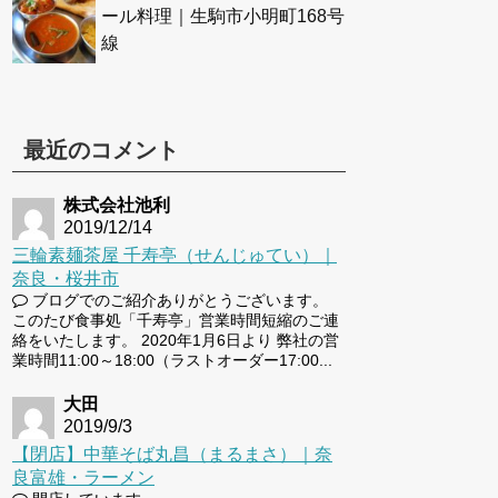
ール料理｜生駒市小明町168号
線
最近のコメント
株式会社池利
2019/12/14
三輪素麺茶屋 千寿亭（せんじゅてい）｜
奈良・桜井市
ブログでのご紹介ありがとうございます。
このたび食事処「千寿亭」営業時間短縮のご連
絡をいたします。 2020年1月6日より 弊社の営
業時間11:00～18:00（ラストオーダー17:00...
大田
2019/9/3
【閉店】中華そば丸昌（まるまさ）｜奈
良富雄・ラーメン