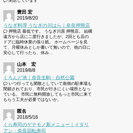
閉店しています
豊田 宏
2019/8/20
うなぎ料理 うなぎの川はら｜奈良押熊店
押熊店 最低です。 うなぎ川原 押熊店。 結構
遠方から店に二度行きましたが、2回とも店の
ドアに臨時休業の張り紙。 ホームページを見
て、月曜休みとしか書いて無いので、他の日に
安心して行ったら、休み...
山本 宏
2019/8/8
くろんど池｜奈良生駒・自然公園
いつ行っても閑散としていて南側の駐車場も
閉鎖されており、市民が行きにくい場所となっ
ている。 市民に無料開放してもっと市民に来て
もらう工夫が必要ではないか。
匿名
2018/5/16
くら寿司のゲテモノ新メニュー｜イタリ
アン・奈良回転寿司