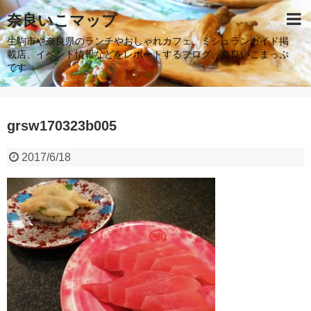
奈良いこマップ
生駒市や奈良県のランチやおしゃれカフェ、ミシュランガイド掲
載店、イベント情報などをレポートするブログ、奈良いこまっぷ
です
grsw170323b005
2017/6/18