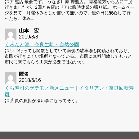
押熊店 最低です。 うなぎ川原 押熊店。 結構遠方から店に二度
行きましたが、2回とも店のドアに臨時休業の張り紙。 ホームペー
ジを見て、月曜休みとしか書いて無いので、他の日に安心して行
ったら、休み...
山本 宏
2019/8/8
くろんど池｜奈良生駒・自然公園
いつ行っても閑散としていて南側の駐車場も閉鎖されており、
市民が行きにくい場所となっている。 市民に無料開放してもっと
市民に来てもらう工夫が必要ではないか。
匿名
2018/5/16
くら寿司のゲテモノ新メニュー｜イタリアン・奈良回転寿
司
店員の負担が凄い事になってそう。