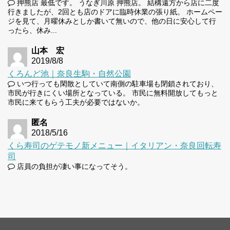
押熊店 最低です。 うなぎ川原 押熊店。 結構遠方から店に二度
行きましたが、2回とも店のドアに臨時休業の張り紙。 ホームペー
ジを見て、月曜休みとしか書いて無いので、他の日に安心して行
ったら、休み...
山本 宏
2019/8/8
くろんど池｜奈良生駒・自然公園
いつ行っても閑散としていて南側の駐車場も閉鎖されており、
市民が行きにくい場所となっている。 市民に無料開放してもっと
市民に来てもらう工夫が必要ではないか。
匿名
2018/5/16
くら寿司のゲテモノ新メニュー｜イタリアン・奈良回転寿
司
店員の負担が凄い事になってそう。