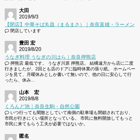
大田
2019/9/3
【閉店】中華そば丸昌（まるまさ）｜奈良富雄・ラーメン
閉店しています
豊田 宏
2019/8/20
うなぎ料理 うなぎの川はら｜奈良押熊店
押熊店 最低です。 うなぎ川原 押熊店。 結構遠方から店に二度
行きましたが、2回とも店のドアに臨時休業の張り紙。 ホームペー
ジを見て、月曜休みとしか書いて無いので、他の日に安心して行
ったら、休み...
山本 宏
2019/8/8
くろんど池｜奈良生駒・自然公園
いつ行っても閑散としていて南側の駐車場も閉鎖されており、
市民が行きにくい場所となっている。 市民に無料開放してもっと
市民に来てもらう工夫が必要ではないか。
匿名