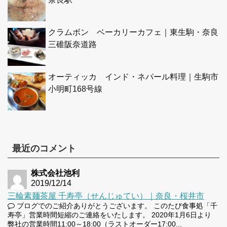
クラムボン ベーカリーカフェ｜東生駒・奈良
三碓阪奈道路
オーティッカ インド・ネパール料理｜生駒市
小明町168号線
最近のコメント
株式会社池利
2019/12/14
三輪素麺茶屋 千寿亭（せんじゅてい）｜奈良・桜井市
ブログでのご紹介ありがとうございます。 このたび食事処「千
寿亭」営業時間短縮のご連絡をいたします。 2020年1月6日より
弊社の営業時間11:00～18:00（ラストオーダー17:00...