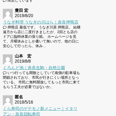
閉店しています
豊田 宏
2019/8/20
うなぎ料理 うなぎの川はら｜奈良押熊店
押熊店 最低です。 うなぎ川原 押熊店。 結構
遠方から店に二度行きましたが、2回とも店の
ドアに臨時休業の張り紙。 ホームページを見
て、月曜休みとしか書いて無いので、他の日に
安心して行ったら、休み...
山本 宏
2019/8/8
くろんど池｜奈良生駒・自然公園
いつ行っても閑散としていて南側の駐車場も
閉鎖されており、市民が行きにくい場所となっ
ている。 市民に無料開放してもっと市民に来て
もらう工夫が必要ではないか。
匿名
2018/5/16
くら寿司のゲテモノ新メニュー｜イタリ
アン・奈良回転寿司