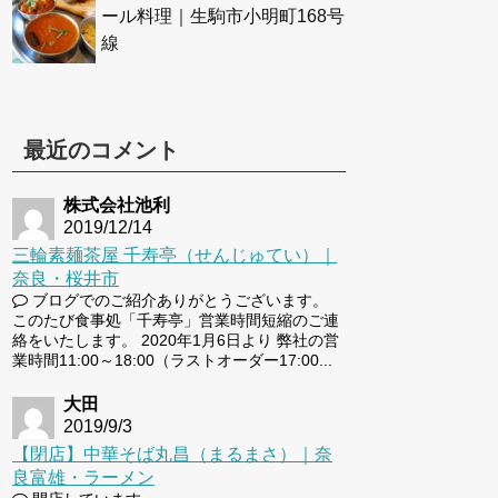
ール料理｜生駒市小明町168号
線
最近のコメント
株式会社池利
2019/12/14
三輪素麺茶屋 千寿亭（せんじゅてい）｜
奈良・桜井市
ブログでのご紹介ありがとうございます。
このたび食事処「千寿亭」営業時間短縮のご連
絡をいたします。 2020年1月6日より 弊社の営
業時間11:00～18:00（ラストオーダー17:00...
大田
2019/9/3
【閉店】中華そば丸昌（まるまさ）｜奈
良富雄・ラーメン