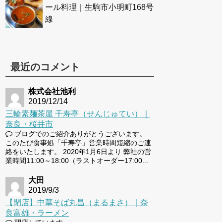
ール料理｜生駒市小明町168号
線
最近のコメント
株式会社池利
2019/12/14
三輪素麺茶屋 千寿亭（せんじゅてい）｜
奈良・桜井市
ブログでのご紹介ありがとうございます。
このたび食事処「千寿亭」営業時間短縮のご連
絡をいたします。 2020年1月6日より 弊社の営
業時間11:00～18:00（ラストオーダー17:00...
大田
2019/9/3
【閉店】中華そば丸昌（まるまさ）｜奈
良富雄・ラーメン