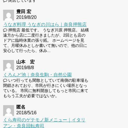
閉店しています
豊田 宏
2019/8/20
うなぎ料理 うなぎの川はら｜奈良押熊店
押熊店 最低です。 うなぎ川原 押熊店。 結構
遠方から店に二度行きましたが、2回とも店の
ドアに臨時休業の張り紙。 ホームページを見
て、月曜休みとしか書いて無いので、他の日に
安心して行ったら、休み...
山本 宏
2019/8/8
くろんど池｜奈良生駒・自然公園
いつ行っても閑散としていて南側の駐車場も
閉鎖されており、市民が行きにくい場所となっ
ている。 市民に無料開放してもっと市民に来て
もらう工夫が必要ではないか。
匿名
2018/5/16
くら寿司のゲテモノ新メニュー｜イタリ
アン・奈良回転寿司