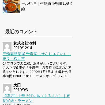
ール料理｜生駒市小明町168号
線
最近のコメント
株式会社池利
2019/12/14
三輪素麺茶屋 千寿亭（せんじゅてい）｜
奈良・桜井市
ブログでのご紹介ありがとうございます。
このたび食事処「千寿亭」営業時間短縮のご連
絡をいたします。 2020年1月6日より 弊社の営
業時間11:00～18:00（ラストオーダー17:00...
大田
2019/9/3
【閉店】中華そば丸昌（まるまさ）｜奈
良富雄・ラーメン