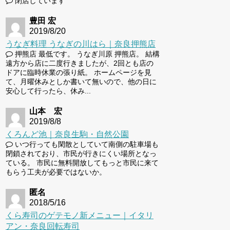
閉店しています
豊田 宏
2019/8/20
うなぎ料理 うなぎの川はら｜奈良押熊店
押熊店 最低です。 うなぎ川原 押熊店。 結構
遠方から店に二度行きましたが、2回とも店の
ドアに臨時休業の張り紙。 ホームページを見
て、月曜休みとしか書いて無いので、他の日に
安心して行ったら、休み...
山本 宏
2019/8/8
くろんど池｜奈良生駒・自然公園
いつ行っても閑散としていて南側の駐車場も
閉鎖されており、市民が行きにくい場所となっ
ている。 市民に無料開放してもっと市民に来て
もらう工夫が必要ではないか。
匿名
2018/5/16
くら寿司のゲテモノ新メニュー｜イタリ
アン・奈良回転寿司