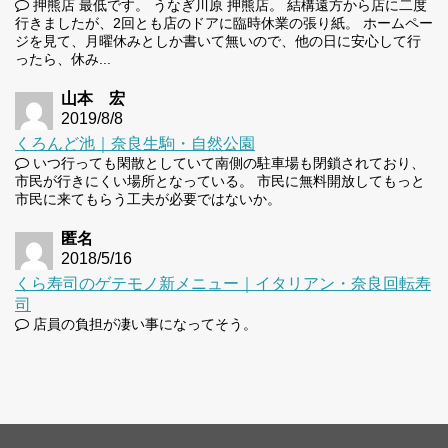
押熊店 最低です。 うなぎ川原 押熊店。 結構遠方から店に二度
行きましたが、2回とも店のドアに臨時休業の張り紙。 ホームペー
ジを見て、月曜休みとしか書いて無いので、他の日に安心して行
ったら、休み...
山本 宏
2019/8/8
くろんど池｜奈良生駒・自然公園
いつ行っても閑散としていて南側の駐車場も閉鎖されており、
市民が行きにくい場所となっている。 市民に無料開放してもっと
市民に来てもらう工夫が必要ではないか。
匿名
2018/5/16
くら寿司のゲテモノ新メニュー｜イタリアン・奈良回転寿
司
店員の負担が凄い事になってそう。